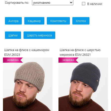
Сортировать по:
В наличии
Ангора
Кашемир
Комплекты
Хлопок
Шапки
Шерсть мериноса
Шапка на флисе с кашемиром
Шапка на флисе с шерстью
ESM 26323
мериноса ESM 26321
НОВИНКА
НОВИНКА
НОВИНКА
НОВИНКА
НО