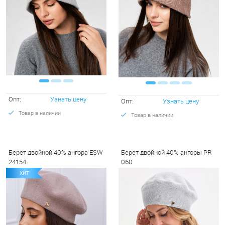
Опт:
Узнать цену
Опт:
Узнать цену
Товар в наличии
Товар в наличии
Берет двойной 40% ангора ESW
Берет двойной 40% ангоры PR
24154
060
ХИТ
ХИТ
Х