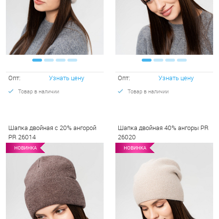
Опт:
Узнать цену
Опт:
Узнать цену
Товар в наличии
Товар в наличии
Шапка двойная с 20% ангорой
Шапка двойная 40% ангоры PR
PR 26014
26020
НОВИНКА
НОВИНКА
НОВИНКА
НОВИНКА
НО