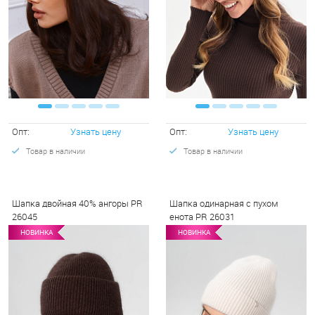
Опт:
Узнать цену
Опт:
Узнать цену
Товар в наличии
Товар в наличии
Шапка двойная 40% ангоры PR
Шапка одинарная с пухом
26045
енота PR 26031
НОВИНКА
НОВИНКА
НОВИНКА
НОВИНКА
НО