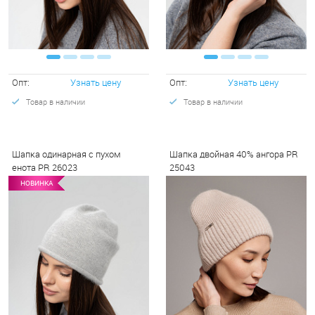
Опт:
Узнать цену
Опт:
Узнать цену
Товар в наличии
Товар в наличии
Шапка одинарная с пухом
Шапка двойная 40% ангора PR
енота PR 26023
25043
НОВИНКА
НОВИНКА
НО