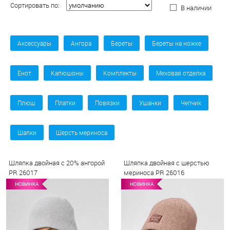
Сортировать по:
В наличии
Аксессуары
Ангора
Береты
Береты на ножке
Енот
Капюшоны
Комплекты
Меховая отделка
Плюш
Платки
Повязки
Ушанки
Чепчик
Шапки
Шерсть мериноса
Шляпка двойная с 20% ангорой
Шляпка двойная с шерстью
PR 26017
мериноса PR 26016
НОВИНКА
НОВИНКА
НОВИНКА
НОВИНКА
НО