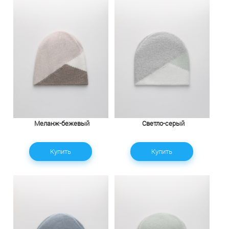
Меланж-бежевый
Светло-серый
Купить
Купить