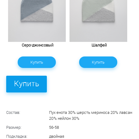
Серо-джинсовый
Шалфей
Купить
Купить
Купить
Состав:
Пух енота 30% шерсть мериноса 20% лавсан
20% нейлон 30%
Размер:
56-58
Подкладка:
двойная