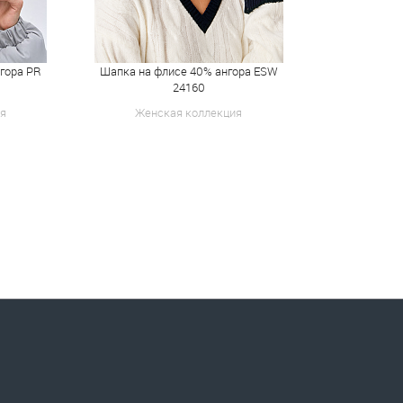
гора PR
Шапка на флисе 40% ангора ESW
Шапка дво
24160
я
Женская коллекция
Женск