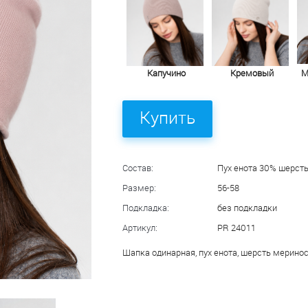
Капучино
Кремовый
М
Купить
Состав:
Пух енота 30% шерст
Размер:
56-58
Подкладка:
без подкладки
Артикул:
PR 24011
Шапка одинарная, пух енота, шерсть мерино