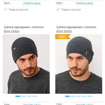
Опт:
Узнать цену
Опт:
Узнать цену
Товар в наличии
Товар в наличии
Шапка одинарная с хлопком
Шапка одинарная с хлопком
ESM 25304
ESM 25300
СКИДКИ
СКИДКИ
С
Опт:
Опт:
Узнать цену
Узнать цену