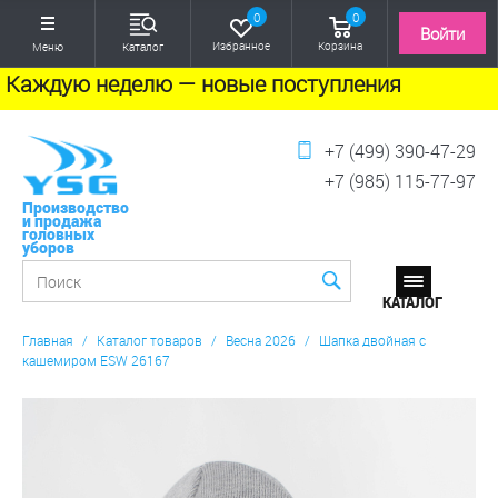
0
0
Войти
Избранное
Корзина
Меню
Каталог
Каждую неделю — новые поступления
+7 (499) 390-47-29
+7 (985) 115-77-97
Производство
и продажа
головных
уборов
Главная
/
Каталог товаров
/
Весна 2026
/
Шапка двойная с
кашемиром ESW 26167