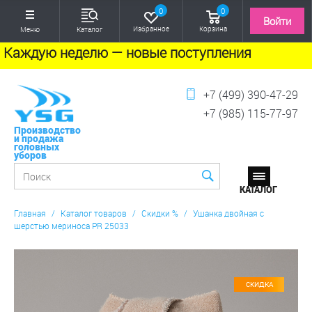
0
0
Войти
Избранное
Корзина
Меню
Каталог
Каждую неделю — новые поступления
+7 (499) 390-47-29
+7 (985) 115-77-97
Производство
и продажа
головных
уборов
Главная
/
Каталог товаров
/
Скидки %
/
Ушанка двойная с
шерстью мериноса PR 25033
СКИДКА