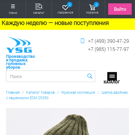
0
0
Войти
Избранное
Корзина
Меню
Каталог
Каждую неделю — новые поступления
+7 (499) 390-47-29
+7 (985) 115-77-97
Производство
и продажа
головных
уборов
Главная
/
Каталог товаров
/
Мужская коллекция
/
Шапка двойная
с кашемиром ESM 25350