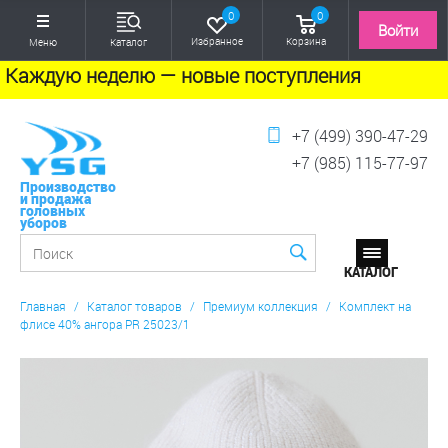
0
0
Войти
Избранное
Корзина
Меню
Каталог
Каждую неделю — новые поступления
+7 (499) 390-47-29
+7 (985) 115-77-97
Производство
и продажа
головных
уборов
Главная
/
Каталог товаров
/
Премиум коллекция
/
Комплект на
флисе 40% ангора PR 25023/1