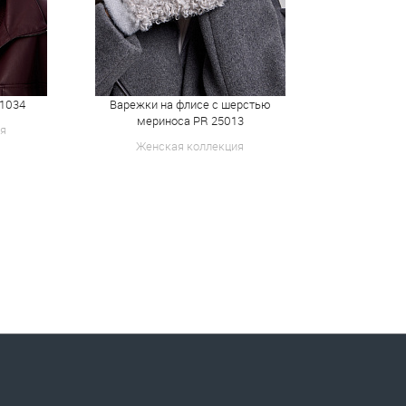
 1034
Варежки на флисе с шерстью
Шапка двойна
мериноса PR 25013
я
Женск
Женская коллекция