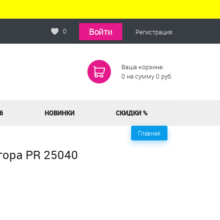
Войти
0
Регистрация
Ваша корзина:
0
на сумму
0
руб.
6
НОВИНКИ
СКИДКИ %
Главная
гора PR 25040