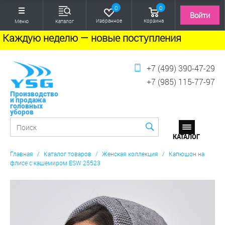
0
0
Войти
Избранное
Корзина
Меню
Каталог
Каждую неделю — новые поступления
+7 (499) 390-47-29
+7 (985) 115-77-97
Производство
и продажа
головных
уборов
Главная
/
Каталог товаров
/
Женская коллекция
/
Капюшон на
флисе с кашемиром ESW 25523