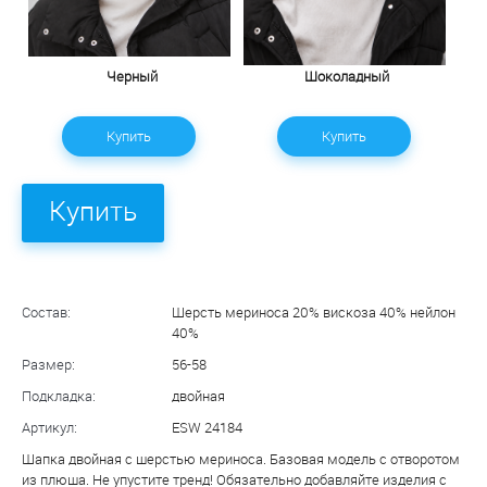
Черный
Шоколадный
Купить
Купить
Купить
Состав:
Шерсть мериноса 20% вискоза 40% нейлон
40%
Размер:
56-58
Подкладка:
двойная
Артикул:
ESW 24184
Шапка двойная с шерстью мериноса. Базовая модель с отворотом
из плюша. Не упустите тренд! Обязательно добавляйте изделия с