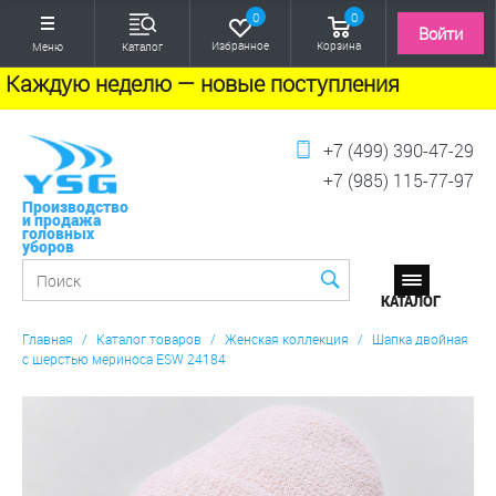
0
0
Войти
Избранное
Корзина
Меню
Каталог
Каждую неделю — новые поступления
+7 (499) 390-47-29
+7 (985) 115-77-97
Производство
и продажа
головных
уборов
Главная
/
Каталог товаров
/
Женская коллекция
/
Шапка двойная
с шерстью мериноса ESW 24184