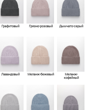
Графитовый
Грязно-розовый
Дымчато-серый
Лавандовый
Меланж-бежевый
Меланж-
кофейный