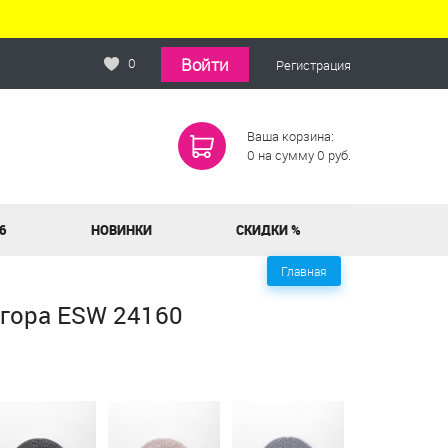
Войти
0
Регистрация
Ваша корзина:
0
на сумму
0
руб.
6
НОВИНКИ
СКИДКИ %
Главная
нгора ESW 24160