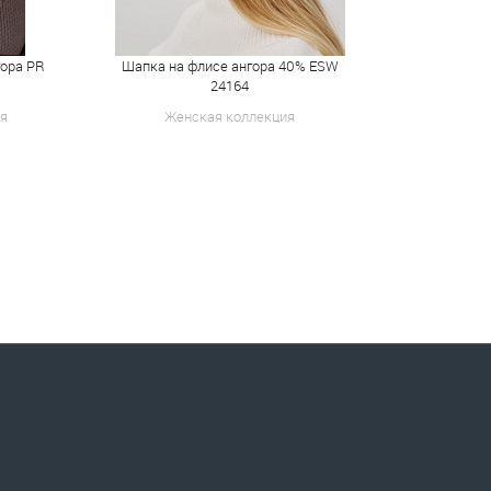
гора PR
Шапка на флисе ангора 40% ESW
Берет двойн
24164
я
Женская коллекция
Женск