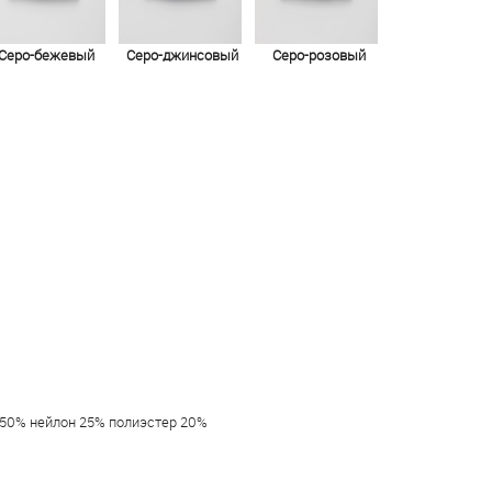
Серо-бежевый
Серо-джинсовый
Серо-розовый
50% нейлон 25% полиэстер 20%