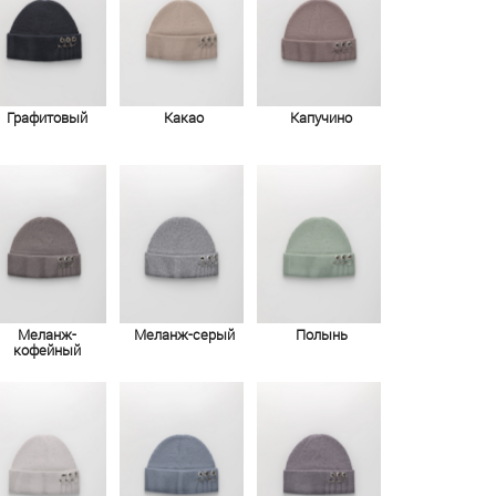
Графитовый
Какао
Капучино
Меланж-
Меланж-серый
Полынь
кофейный