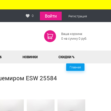
Войти
0
Регистрация
Ваша корзина:
0
на сумму
0
руб.
6
НОВИНКИ
СКИДКИ %
Главная
ашемиром ESW 25584