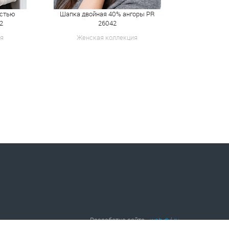
рстью
Шапка двойная 40% ангоры PR
Шапка двойн
2
26042
я
Женская коллекция
Женск
Разработка сайта -
web-dvl.ru