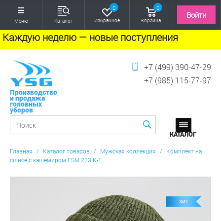
0
0
Войти
Избранное
Корзина
Меню
Каталог
Каждую неделю — новые поступления
+7 (499) 390-47-29
+7 (985) 115-77-97
Производство
и продажа
головных
уборов
Главная
/
Каталог товаров
/
Мужская коллекция
/
Комплект на
флисе с кашемиром ESM 223 К-Т
ХИТ