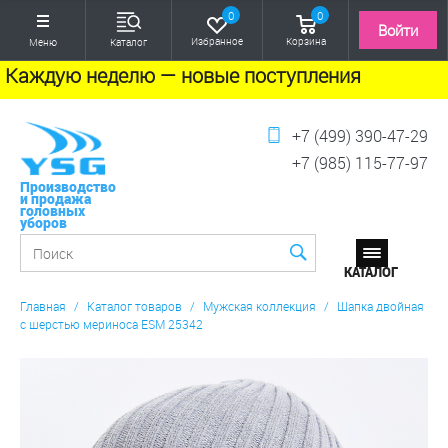
0
0
Войти
Избранное
Корзина
Меню
Каталог
Каждую неделю — новые поступления
+7 (499) 390-47-29
+7 (985) 115-77-97
Производство
и продажа
головных
уборов
Главная
/
Каталог товаров
/
Мужская коллекция
/
Шапка двойная
с шерстью мериноса ESM 25342