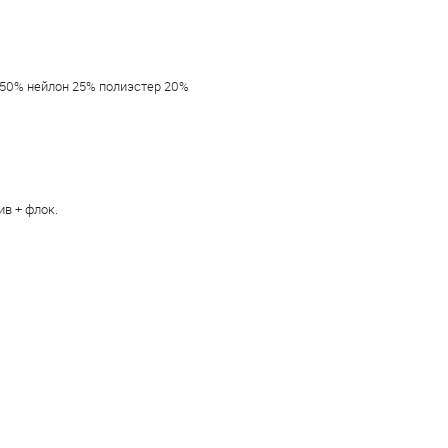
50% нейлон 25% полиэстер 20%
в + флок.