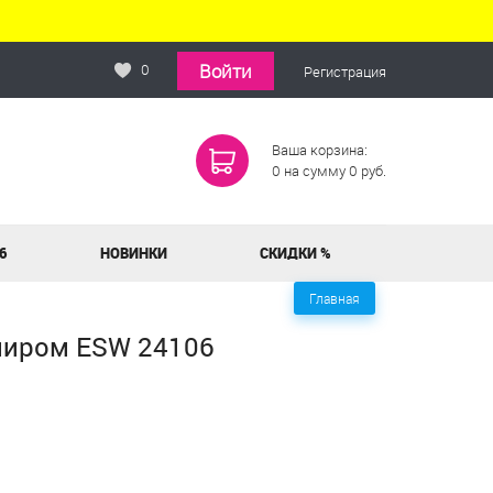
Войти
0
Регистрация
Ваша корзина:
0
на сумму
0
руб.
6
НОВИНКИ
СКИДКИ %
Главная
миром ESW 24106