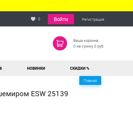
Войти
0
Регистрация
Ваша корзина:
0
на сумму
0
руб.
6
НОВИНКИ
СКИДКИ %
Главная
ашемиром ESW 25139