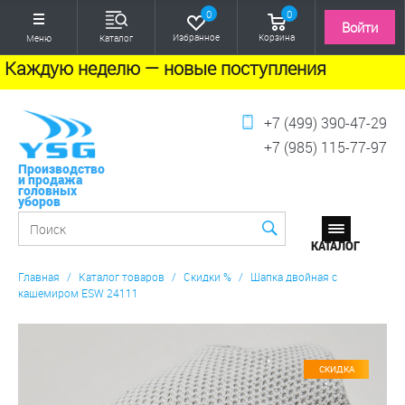
0
0
Войти
Избранное
Корзина
Меню
Каталог
Каждую неделю — новые поступления
+7 (499) 390-47-29
+7 (985) 115-77-97
Производство
и продажа
головных
уборов
Главная
/
Каталог товаров
/
Скидки %
/
Шапка двойная с
кашемиром ESW 24111
СКИДКА