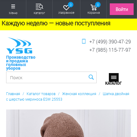
0
0
Войти
Избранное
Корзина
Меню
Каталог
Каждую неделю — новые поступления
+7 (499) 390-47-29
+7 (985) 115-77-97
Производство
и продажа
головных
уборов
Главная
/
Каталог товаров
/
Женская коллекция
/
Шапка двойная
с шерстью мериноса ESW 25553