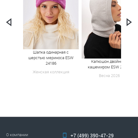
Шапка одинарная с
шерстью мериноса ESW
Капюшон двойной с
24186
кашемиром ESW 25158
Женская коллекция
Весна 2026
О компании
+7 (499) 390-47-29