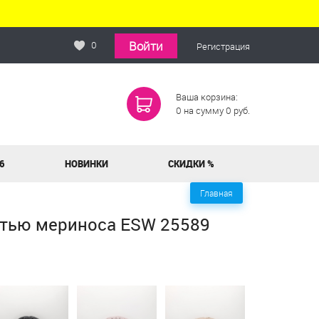
Войти
0
Регистрация
Ваша корзина:
0
на сумму
0
руб.
6
НОВИНКИ
СКИДКИ %
Главная
стью мериноса ESW 25589