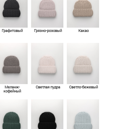
Графитовый
Грязно-розовый
Какао
Меланж-
Светлая пудра
Светло-бежевый
кофейный