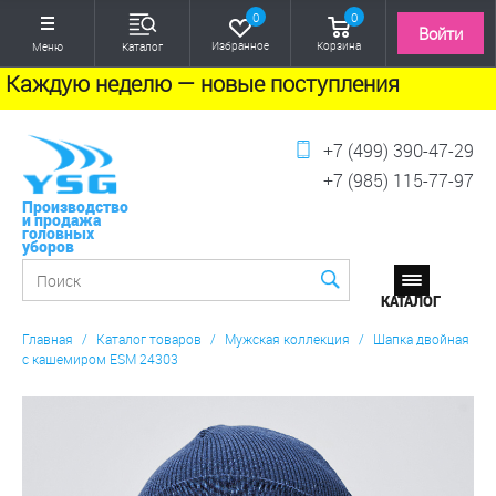
0
0
Войти
Избранное
Корзина
Меню
Каталог
Каждую неделю — новые поступления
+7 (499) 390-47-29
+7 (985) 115-77-97
Производство
и продажа
головных
уборов
Главная
/
Каталог товаров
/
Мужская коллекция
/
Шапка двойная
с кашемиром ESM 24303